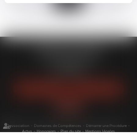
ALTER EGO AVOCATS
1 AVENUE DE MONTPELLIER
34140 MEZE
Tél :
04 67 18 29 97
NOUS LOCALISER
NOUS CONTACTER
L'association
Domaines de Compétences
Démarrer une Procédure
Actus
Honoraires
Plan du site
Mentions légales